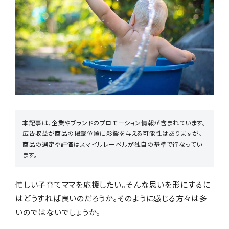
お店からギフトを探す
商品からギフトを探す
本記事は、企業やブランドのプロモーション情報が含まれています。
広告収益が商品の掲載位置に影響を与える可能性はありますが、
行事からギフトを探す
商品の選定や評価はスマイルレーベルが独自の基準で行なってい
ます。
忙しい子育てママを応援したい。そんな思いを形にするに
はどうすれば良いのだろうか。そのように感じる方々は多
贈る相手からギフトを探す
いのではないでしょうか。