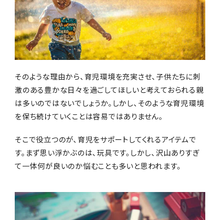
おくりもの
TOKYO街歩き
研究室
運営メンバー紹介
そのような理由から、育児環境を充実させ、子供たちに刺
激のある豊かな日々を過ごしてほしいと考えておられる親
運営会社
よくある質問
は多いのではないでしょうか。しかし、そのような育児環境
を保ち続けていくことは容易ではありません。
利用規約
プライバシーポリシー
特定商取引法に基づく表記
お問い合わせ
そこで役立つのが、育児をサポートしてくれるアイテムで
す。まず思い浮かぶのは、玩具です。しかし、沢山ありすぎ
て一体何が良いのか悩むことも多いと思われます。