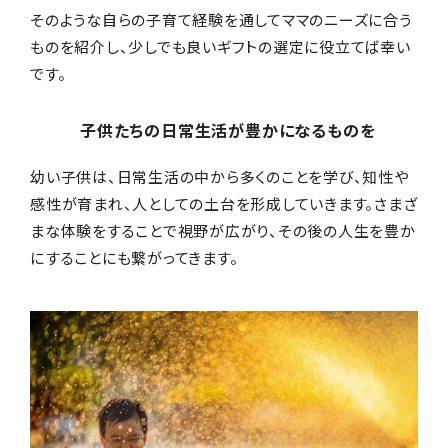
PERSON
そのような自らの子育て経験を通してママのニーズに合う
ものを紹介し、少しでも良いギフトの選定に役立てば幸い
仕事がらを理解した思いやり！ 職業によって選ぶ
"切り札" プレゼント ‐ 美容師の場合
です。
子供たちの日常生活が豊かになるものを
"職業" に着目したプレゼント
幼い子供は、日常生活の中から多くのことを学び、知性や
感性が育まれ、人としての土台を形成していきます。さまざ
ピックアップ記事から探す
まな体験をすることで視野が広がり、その後の人生を豊か
にすることにも繋がってきます。
ギフト体験の提案
新着コラム
贈答マナー