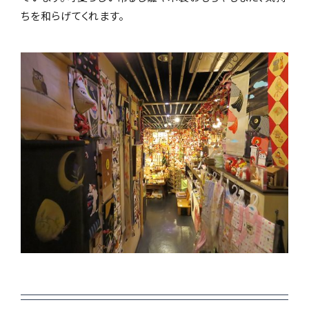
PERSON
ちを和らげてくれます。
仕事がらを理解した思いやり！ 職業によって選ぶ
"切り札" プレゼント ‐ 美容師の場合
"職業" に着目したプレゼント
ピックアップ記事から探す
ギフト体験の提案
新着コラム
贈答マナー