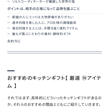
おくりもの
ソルトコーディネーターが厳選した世界の塩
TOKYO街歩き
研究室
ポイントは、相手の立場になって品物を選ぶこと
新婚の人にとっては大物家電がありがたい
週末料理を楽しむ人に、プロ仕様の調理器具
毎日料理する人には、手間を省く便利アイテム
運営メンバー紹介
誰もが喜ぶこだわりの食材・調味料ギフト
おわりに
運営会社
よくある質問
利用規約
プライバシーポリシー
特定商取引法に基づく表記
お問い合わせ
おすすめのキッチンギフト【 厳選 ⑩アイテ
ム 】
それではまず、具体的にどういったキッチンギフトがあるの
か、それらのおすすめの理由とともにご紹介していきます。