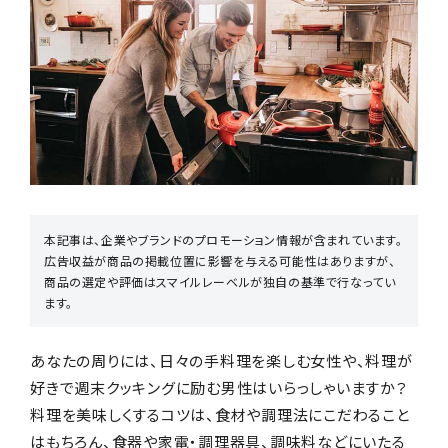
お店からギフトを探す
商品からギフトを探す
本記事は、企業やブランドのプロモーション情報が含まれています。
広告収益が商品の掲載位置に影響を与える可能性はありますが、
行事からギフトを探す
商品の選定や評価はスマイルレーベルが独自の基準で行なってい
ます。
あなたの周りには、日々の手料理を楽しむ女性や、料理が
好きで週末クッキングに励む男性はいらっしゃいますか？
贈る相手からギフトを探す
料理を美味しくするコツは、食材や調理法にこだわること
はもちろん、食器や家電・調理器具、調味料などにいたる