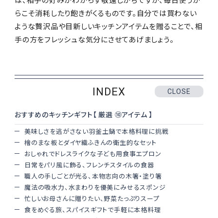
PERSON
らこそ消耗したり飽きがくるものです。自分では買わない
仕事がらを理解した思いやり！ 職業によって選ぶ
ような贅沢品や目新しいキッチンアイテムを贈ることで、相
"切り札" プレゼント ‐ 美容師の場合
手の方をフレッシュな気分にさせてあげましょう。
"職業" に着目したプレゼント
INDEX
CLOSE
ピックアップ記事から探す
おすすめのキッチンギフト【 厳選 ⑩アイテム 】
美味しさを逃がさない羽釜土鍋で本格料理に挑戦
檜のまな板とダイヤ織ふきんの衛生的なセット
おしゃれでドレスライクな子ども用食事エプロン
日常をパリ風に飾る、フレンチスタイルの食器
ギフト体験の提案
職人の手しごとが光る、本物志向の木箸・塗り箸
魔法の吸水力、水まわりを優美にみせるスポンジ
新着コラム
贈答マナー
忙しいお母さんに贈りたい、野菜たっぷりスープ
食をめぐる旅、スパイスギフトで手軽に本格料理