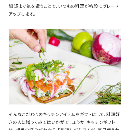
細部まで気を遣うことで、いつもの料理が格段にグレード
編集部おすすめ
アップします。
そんなこだわりのキッチンアイテムをギフトにして、料理好
きの人に贈ってみてはいかがでしょうか。キッチンギフト
は、相手の好みがわからず敬遠しがちですが、毎日使うか