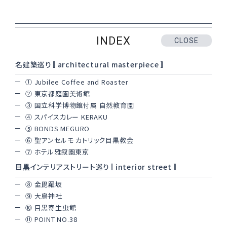
おくりもの
TOKYO街歩き
研究室
INDEX
CLOSE
運営メンバー紹介
名建築巡り〚 architectural masterpiece 〛
① Jubilee Coffee and Roaster
② 東京都庭園美術館
運営会社
よくある質問
③ 国立科学博物館付属 自然教育園
④ スパイスカレー KERAKU
利用規約
プライバシーポリシー
⑤ BONDS MEGURO
⑥ 聖アンセルモ カトリック目黒教会
特定商取引法に基づく表記
お問い合わせ
⑦ ホテル雅叙園東京
目黒インテリアストリート巡り〚 interior street 〛
⑧ 金毘羅坂
⑨ 大鳥神社
⑩ 目黒寄生虫館
⑪ POINT NO.38