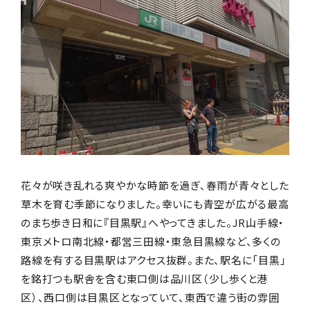
お店からギフトを探す
商品からギフトを探す
花々が咲き乱れる爽やかな時節を過ぎ、春雨が青々とした
行事からギフトを探す
草木を育む季節になりました。幸いにも青空が広がる最高
のまち歩き日和に『目黒駅』へやってきました。JR山手線・
東京メトロ南北線・都営三田線・東急目黒線など、多くの
路線を有する目黒駅はアクセス抜群。また、駅名に「目黒」
贈る相手からギフトを探す
を銘打つも駅舎を含む東口側は品川区（少し歩くと港
区）、西口側は目黒区となっていて、東西で違う街の雰囲