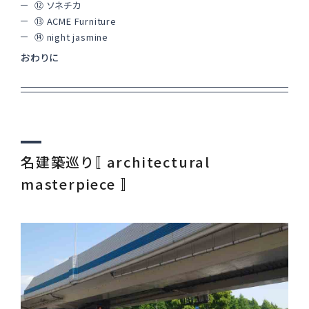
⑫ ソネチカ
⑬ ACME Furniture
⑭ night jasmine
Instagram
おわりに
名建築巡り〚 architectural
masterpiece 〛