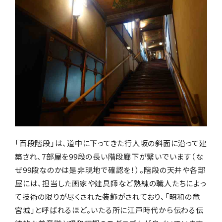
「百段階段」は、道中に下ってきた行人坂の斜面に沿って建
築され、7部屋を99段の長い階段廊下が繋いでいます（な
ぜ99段なのかは是非現地で確認を！）。階段の天井や各部
屋には、担当した画家や建具師など熟練の職人たちによっ
て技術の限りが尽くされた装飾がされており、「昭和の竜
宮城」と呼ばれるほど。いたる所に江戸時代から伝わる伝