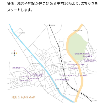
提案。お店や施設が開き始める午前10時より、まち歩きを
PERSON
スタートします。
仕事がらを理解した思いやり！ 職業によって選ぶ
"切り札" プレゼント ‐ 美容師の場合
"職業" に着目したプレゼント
ピックアップ記事から探す
ギフト体験の提案
新着コラム
贈答マナー