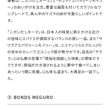
筆者は「ニボシだしキーマ」と「サワラアスパラミーンモイリ
ー」のあいがけを注文。豊富な副菜も付いてカラフルなワ
ンプレートで、真ん中のウズラの卵が可愛らしいポイントで
す。
「ニボシだしキーマ」は、日本人の味覚に訴えかける出汁
の旨味とスパイスが調和するバランスの良い一品、また「サ
ワラアスパラミーンモイリー」は、ココナッツミルクたっぷり
の甘めのカレーでエスニック感が爽やかです。店名の「ケラ
ク」とは仏教の言葉で「煩悩を超越した快楽」の意味だそ
うですが、煩悩がかき消されるように夢中で食べてしまい
あっという間に完食。心も体も温まり、大満足の一皿でし
た。
⑤ BONDS MEGURO