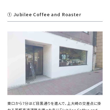
① Jubilee Coffee and Roaster
東口から7分ほど目黒通りを進んで、上大崎の交差点に掛
かる首都高速道路を渡った先に『Jubilee Coffee and