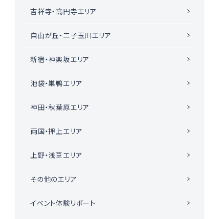
吉祥寺・高円寺エリア
おくりもの
TOKYO街歩き
研究室
自由が丘・二子玉川エリア
新宿・神楽坂エリア
運営メンバー紹介
池袋・巣鴨エリア
神田・秋葉原エリア
運営会社
よくある質問
両国・押上エリア
利用規約
プライバシーポリシー
上野・浅草エリア
特定商取引法に基づく表記
お問い合わせ
その他のエリア
イベント体験リポート