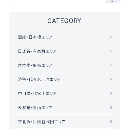
PERSON
CATEGORY
仕事がらを理解した思いやり！ 職業によって選ぶ "切り
札" プレゼント ‐ 美容師の場合
銀座・日本橋エリア
日比谷・有楽町エリア
"職業" に着目したプレゼント
六本木・麻布エリア
ピックアップ記事から探す
渋谷・代々木上原エリア
中目黒・代官山エリア
表参道・青山エリア
ギフト体験の提案
下北沢・世田谷代田エリア
新着コラム
贈答マナー