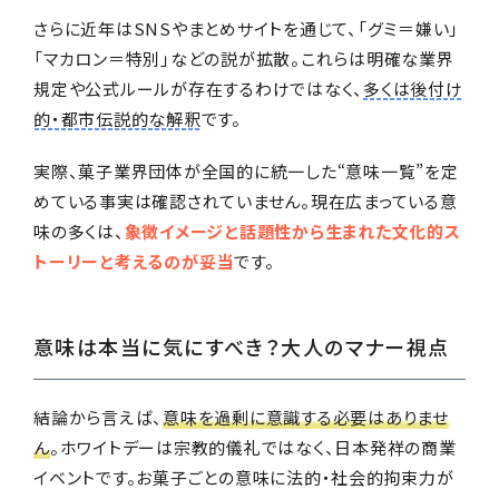
さらに近年はSNSやまとめサイトを通じて、「グミ＝嫌い」
「マカロン＝特別」などの説が拡散。これらは明確な業界
規定や公式ルールが存在するわけではなく、
多くは後付け
的・都市伝説的な解釈
です。
実際、菓子業界団体が全国的に統一した“意味一覧”を定
めている事実は確認されていません。現在広まっている意
味の多くは、
象徴イメージと話題性から生まれた文化的ス
トーリーと考えるのが妥当
です。
意味は本当に気にすべき？大人のマナー視点
結論から言えば、
意味を過剰に意識する必要はありませ
ん
。ホワイトデーは宗教的儀礼ではなく、日本発祥の商業
イベントです。お菓子ごとの意味に法的・社会的拘束力が