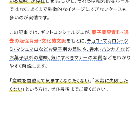
いる意味”が存在
します。しかし、それらは絶対的なルール
ではなく、あくまで象徴的なイメージにすぎないケースも
編集部おすすめ
多いのが実情です。
この記事では、ギフトコンシェルジュが、
菓子業界資料・過
去の販促背景・文化的文脈
をもとに、
チョコ・マカロン・グ
ミ・マシュマロなどお菓子別の意味や、香水・ハンカチなど
お菓子以外の意味、気にすべきマナーの本質
などをわかり
やすく解説します。
「
意味を間違えて気まずくなりたくない
」「
本命に失敗した
くない
」という方は、ぜひ最後までご覧ください。