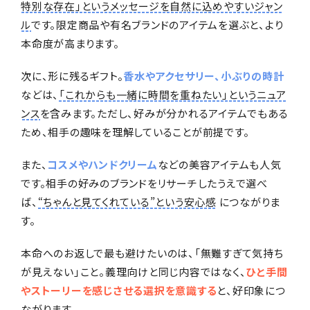
特別な存在」というメッセージを自然に込めやすいジャン
ル
です。限定商品や有名ブランドのアイテムを選ぶと、より
本命度が高まります。
次に、形に残るギフト。
香水やアクセサリー、小ぶりの時計
などは、
「これからも一緒に時間を重ねたい」というニュア
ンス
を含みます。ただし、好みが分かれるアイテムでもある
ため、相手の趣味を理解していることが前提です。
また、
コスメやハンドクリーム
などの美容アイテムも人気
です。相手の好みのブランドをリサーチしたうえで選べ
ば、
“ちゃんと見てくれている”という安心感
につながりま
す。
本命へのお返しで最も避けたいのは、「無難すぎて気持ち
が見えない」こと。義理向けと同じ内容ではなく、
ひと手間
やストーリーを感じさせる選択を意識する
と、好印象につ
ながります。