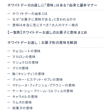
おくりもの
TOKYO街歩き
ホワイトデーのお返しに「意味」はある？由来と基本マナー
研究室
ホワイトデーの由来とは
なぜ「お菓子に意味がある」と言われるのか
意味は本当に気にすべき？大人のマナー視点
運営メンバー紹介
【一覧表】ホワイトデーお返しのお菓子と意味まとめ
ホワイトデーお返し｜お菓子別の意味を解説
運営会社
よくある質問
チョコレートの意味
マカロンの意味
利用規約
プライバシーポリシー
マシュマロの意味
グミの意味
特定商取引法に基づく表記
お問い合わせ
飴（キャンディ）の意味
クッキー・ビスケット・サブレの意味
マドレーヌ・フィナンシェ・ブラウニーの意味
ケーキ・シュークリーム・ミルフィユの意味
キャラメルの意味
ラムネの意味
和菓子の意味