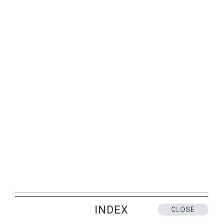
PERSON
仕事がらを理解した思いやり！ 職業によって選ぶ
"切り札" プレゼント ‐ 美容師の場合
"職業" に着目したプレゼント
ピックアップ記事から探す
ギフト体験の提案
新着コラム
贈答マナー
INDEX
CLOSE