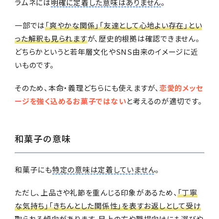
ラムネには
明確に定着した意味はありません
。
一部では
「爽やかな関係」「友達として心地よい存在」とい
った解釈も見られます
が、歴史的根拠は確認できません。
どちらかというと若年層文化やSNS由来のイメージに近
いものです。
そのため、本命・義理どちらにも使えますが、
恋愛的メッセ
ージを強く込めるお菓子ではない
と考えるのが適切です。
和菓子の意味
和菓子にも
特定の意味は定着していません
。
ただし、上品さや礼節を重んじる印象があるため、
「丁寧
な気持ち」「きちんとした関係性」を表すお返しとして受け
取られる傾向
があります。目上の方や職場向けにも選びや