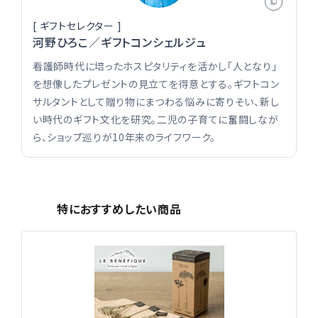
おくりもの
TOKYO街歩き
研究室
[ ギフトセレクター ]
河野ひろこ／ギフトコンシェルジュ
看護師時代に培ったホスピタリティを活かし「人となり」
を想像したプレゼントの見立てを得意とする。ギフトコン
運営メンバー紹介
サルタントとして贈り物にまつわる悩みに寄りそい、新し
い時代のギフト文化を研究。二児の子育てに奮闘しなが
ら、ショップ巡りが10年来のライフワーク。
運営会社
よくある質問
利用規約
プライバシーポリシー
特定商取引法に基づく表記
お問い合わせ
特におすすめしたい商品