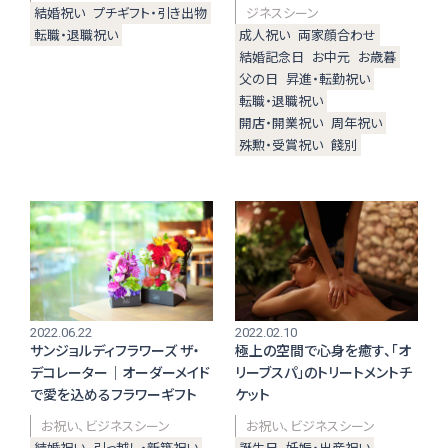
結婚祝い
プチギフト・引き出物
ジネスシーン
転職・退職祝い
成人祝い
両家顔合わせ
おくりもの
TOKYO街歩き
結婚記念日
お中元
お歳暮
研究室
父の日
昇進・転勤祝い
転職・退職祝い
開店・開業祝い
周年祝い
殊勲・受賞祝い
餞別
運営メンバー紹介
運営会社
よくある質問
利用規約
プライバシーポリシー
特定商取引法に基づく表記
お問い合わせ
2022.06.22
2022.02.10
サンジョルディフラワーズ ザ・
極上の空間で心身を癒す、「オ
デコレーター｜オーダーメイド
リーブスパ」のトリートメントチ
で愛を込めるフラワーギフト
ケット
お祝い
ビジネスシーン
お祝い
ビジネスシーン
結婚祝い
引っ越し・新築祝い
誕生日
妊娠・出産祝い