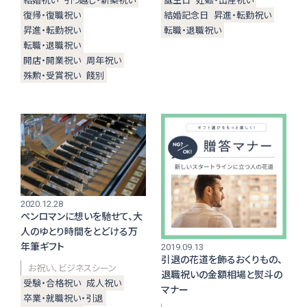
復帰・復職祝い
結婚記念日
昇進・転勤祝い
昇進・転勤祝い
転職・退職祝い
転職・退職祝い
開店・開業祝い
周年祝い
Instagram
殊勲・受賞祝い
餞別
2020.12.28
ペンロマンに想いを馳せて、大
人のゆとり時間をとどける万
年筆ギフト
2019.09.13
引退の花道を飾るおくりもの、
お祝い
ビジネスシーン
退職祝いの金額相場と熨斗の
受験・合格祝い
成人祝い
マナー
卒業・就職祝い・引退