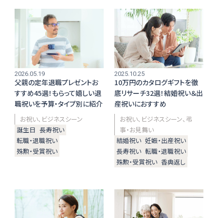
お店からギフトを探す
2026.05.19
2025.10.25
商品からギフトを探す
父親の定年退職プレゼントお
10万円のカタログギフトを徹
すすめ45選！もらって嬉しい退
底リサーチ32選！結婚祝い＆出
職祝いを予算・タイプ別に紹介
産祝いにおすすめ
お祝い
ビジネスシーン
お祝い
ビジネスシーン
弔
誕生日
長寿祝い
事・お見舞い
行事からギフトを探す
転職・退職祝い
結婚祝い
妊娠・出産祝い
殊勲・受賞祝い
長寿祝い
転職・退職祝い
殊勲・受賞祝い
香典返し
贈る相手からギフトを探す