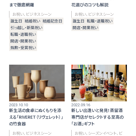
まで徹底網羅
花選びのコツも解説
お祝い
ビジネスシーン
お祝い
ビジネスシーン
PERSON
誕生日
結婚祝い
結婚記念日
誕生日
転職・退職祝い
仕事がらを理解した思いやり！ 職業によって選ぶ "切り
引っ越し・新築祝い
開店・開業祝い
札" プレゼント ‐ 美容師の場合
転職・退職祝い
開店・開業祝い
殊勲・受賞祝い
"職業" に着目したプレゼント
ピックアップ記事から探す
2023.10.10
2022.09.16
新生活の食卓にぬくもりを添
新しい出逢いと発見！蒸留酒
ギフト体験の提案
える「RIVERET（リヴェレット）」
専門店がセレクトする至高の
の竹食器
「お酒」ギフト
新着コラム
贈答マナー
お祝い
ビジネスシーン
お祝い
シーズンイベント
ビ