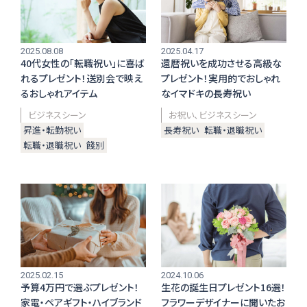
編集部おすすめ
2025.08.08
2025.04.17
40代女性の「転職祝い」に喜ば
還暦祝いを成功させる高級な
れるプレゼント！送別会で映え
プレゼント！実用的でおしゃれ
るおしゃれアイテム
なイマドキの長寿祝い
ビジネスシーン
お祝い
ビジネスシーン
昇進・転勤祝い
長寿祝い
転職・退職祝い
転職・退職祝い
餞別
2025.02.15
2024.10.06
予算4万円で選ぶプレゼント！
生花の誕生日プレゼント16選！
家電・ペアギフト・ハイブランド
フラワーデザイナーに聞いたお