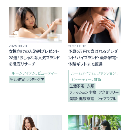
おくりもの
TOKYO街歩き
研究室
運営メンバー紹介
2025.08.20
2025.08.15
女性向けの入浴剤プレゼント
予算6万円で喜ばれるプレゼ
28選！おしゃれな人気ブランド
ント！ハイブランド・最新家電・
を徹底リサーチ
体験ギフトまで厳選
運営会社
よくある質問
ルームアイテム
ビューティー
ルームアイテム
ファッション
生活雑貨
ボディケア
ビューティー
雑貨
利用規約
プライバシーポリシー
生活家電
衣類
特定商取引法に基づく表記
お問い合わせ
ファッション小物
アクセサリー
美容・健康家電
ウェアラブル