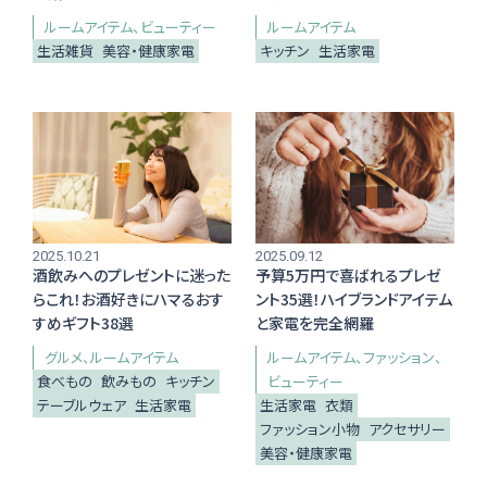
ルームアイテム
ビューティー
ルームアイテム
生活雑貨
美容・健康家電
キッチン
生活家電
PERSON
仕事がらを理解した思いやり！ 職業によって選ぶ "切り
札" プレゼント ‐ 美容師の場合
"職業" に着目したプレゼント
2025.10.21
2025.09.12
ピックアップ記事から探す
酒飲みへのプレゼントに迷った
予算5万円で喜ばれるプレゼ
らこれ！お酒好きにハマるおす
ント35選！ハイブランドアイテム
すめギフト38選
と家電を完全網羅
グルメ
ルームアイテム
ルームアイテム
ファッション
食べもの
飲みもの
キッチン
ビューティー
テーブルウェア
生活家電
生活家電
衣類
ギフト体験の提案
ファッション小物
アクセサリー
美容・健康家電
新着コラム
贈答マナー