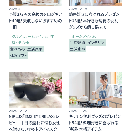
2026.01.11
2025.12.18
編集部おすすめ
予算2万円の高級カタログギフ
読書好きに喜ばれるプレゼン
ト40選！失敗しないおすすめの
ト38選！本好きも納得の便利
一冊
グッズから癒し系まで
グルメ
ルームアイテム
体
ルームアイテム
験・その他
生活雑貨
インテリア
食べもの
生活家電
生活家電
体験ギフト
2025.12.12
2025.11.26
NIPLUX「EMS EYE RELAX」レ
キッチン便利グッズのプレゼン
ビュー｜目の疲れに悩む女性
ト54選！料理好きに喜ばれる
へ贈りたいホットアイマスク
時短・本格アイテム